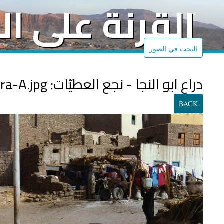
القرنة على ا
البحث في الصور
دراع ابو النجا - نجع العطيَّات: 1997015dra-A.jpg
BACK