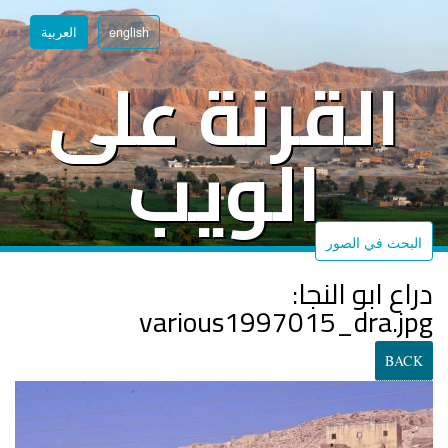
تجاوز
english
العربية
إلى
القرنة على
المحتوى
الرئيسي
الويب
البحث في الصور
دراع ابو النجا:
various1997015_dra.jpg
BACK